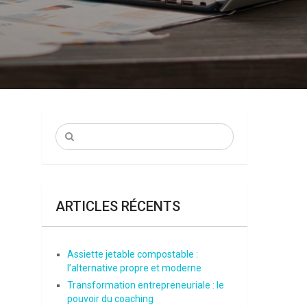
ARTICLES RÉCENTS
Assiette jetable compostable :
l’alternative propre et moderne
Transformation entrepreneuriale : le
pouvoir du coaching