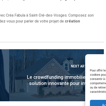
, avec Créa Fabula à Saint-Dié-des-Vosges. Composez son
ez-vous pour parler de votre projet de
création
NEXT ARTICLE
Pour offrir 
cookies pour
n
Le crowdfunding immobilier, une
consentir à 
solution innovante pour investir
comportement
ou de retire
sereinement dans l’immobilier
caractéristi
Ac